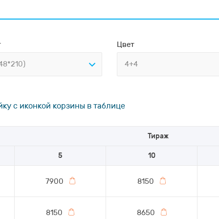
т
Цвет
48*210)
4+4
йку с иконкой корзины в таблице
Тираж
5
10
7900
8150
8150
8650