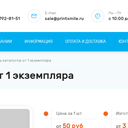
E-mail:
Пн - Пт
 792-81-51
sale@printsmile.ru
с 10:00 д
ПАНИИ
ИНФОРМАЦИЯ
ОПЛАТА И ДОСТАВКА
КОН
ь каталогов от 1 экземпляра
т 1 экземпляра
Цена за 1 шт
Изго
50 руб
3
от
от