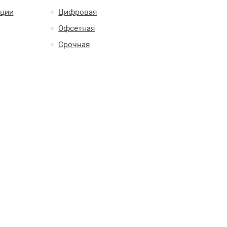
кции
Цифровая
Офсетная
Срочная