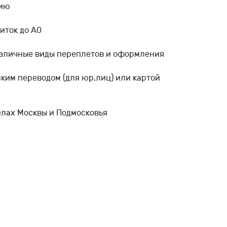
фию
иток до А0
азличные виды переплетов и оформления
ским переводом (для юр.лиц) или картой
елах Москвы и Подмосковья