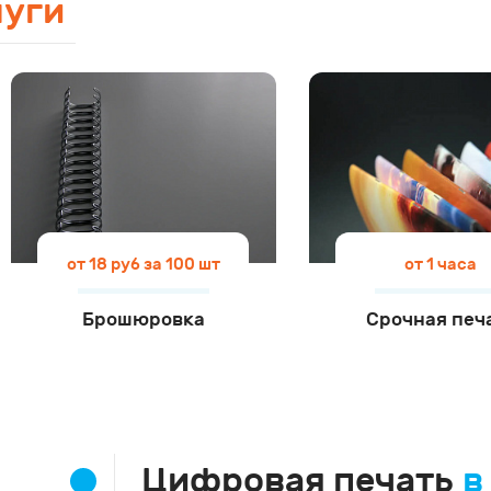
луги
от 18 руб за 100 шт
от 1 часа
Брошюровка
Срочная печ
Цифровая печать
в