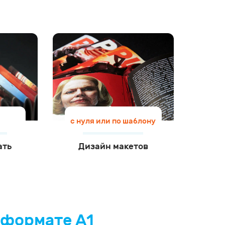
с нуля или по шаблону
ать
Дизайн макетов
 формате А1