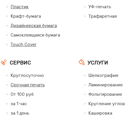
Пластик
УФ-печать
Крафт-бумага
Трафаретная
Дизайнерская бумага
Самоклеящаяся бумага
Touch Cover
СЕРВИС
УСЛУГИ
Круглосуточно
Шелкография
Срочная печать
Ламинирование
От 100 руб
Фольгирование
за 1 час
Кругление углов
за 1 день
Кашировка