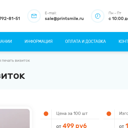
E-mail:
Пн - Пт
 792-81-51
sale@printsmile.ru
с 10:00 д
ПАНИИ
ИНФОРМАЦИЯ
ОПЛАТА И ДОСТАВКА
КОН
 печать визиток
зиток
Цена за 100 шт
Изг
499 руб
1
от
от